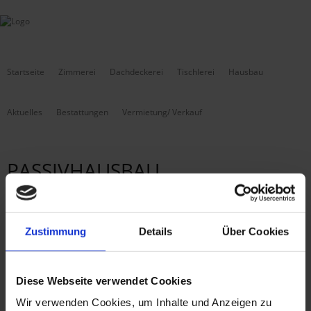
Startseite
Zimmerei
Dachdeckerei
Tischlerei
Hausbau
Aktuelles
Bestattungen
Vermietung/ Verkauf
PASSIVHAUSBAU
Passivhausbau gegen hohe
Zustimmung
Details
Über Cookies
Heizkosten
Diese Webseite verwendet Cookies
Kein Wärmeverlust bei Passivhäusern.
Wir verwenden Cookies, um Inhalte und Anzeigen zu